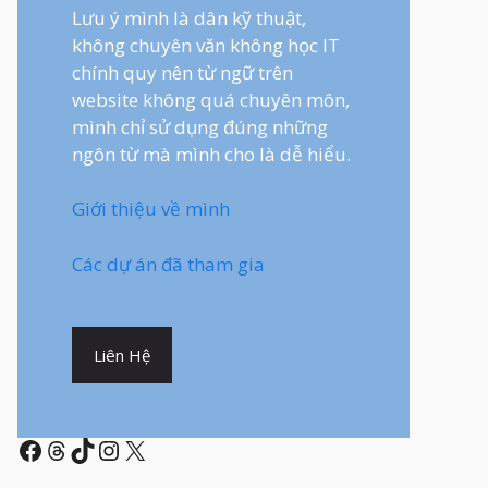
Lưu ý mình là dân kỹ thuật,
không chuyên văn không học IT
chính quy nên từ ngữ trên
website không quá chuyên môn,
mình chỉ sử dụng đúng những
ngôn từ mà mình cho là dễ hiểu.
Giới thiệu về mình
Các dự án đã tham gia
Liên Hệ
Facebook
Threads
TikTok
Instagram
X