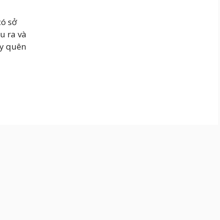
có sở
ầu ra và
ay quên