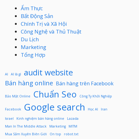
Ẩm Thực
Bất Động Sản
Chính Trị và Xã Hội
Công Nghệ và Thủ Thuật
Du Lịch
Marketing
Tổng Hợp
audit website
AI
AI là gì
Bán hàng online
Bán hàng trên Facebook
Chuẩn Seo
Bảo Mật Online
Công Ty Khởi Nghiệp
Google search
Facebook
Học AI
Iran
Israel
Kinh nghiệm bán hàng online
Lazada
Man In The Middle Attack
Marketing
MITM
Mua Sắm Xuyên Biên Giới
On top
robot.txt