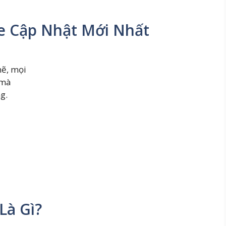
ne Cập Nhật Mới Nhất
mẽ, mọi
 mà
g.
Là Gì?