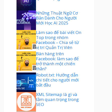
Những Thuật Ngữ Cơ
Bản Dành Cho Người
Mới Học AI 2025
Làm sao để bài viết On
Top trong nhóm
Facebook – Chia sẻ từ
vị trí Quản Trị Viên
Bán hàng trên
Facebook: làm sao để
trở thành một chiến
thần?
Robot.txt: Hướng dẫn
chi tiết cho người mới
bắt đầu
XML Sitemap là gì và
tầm quan trọng trong
SEO