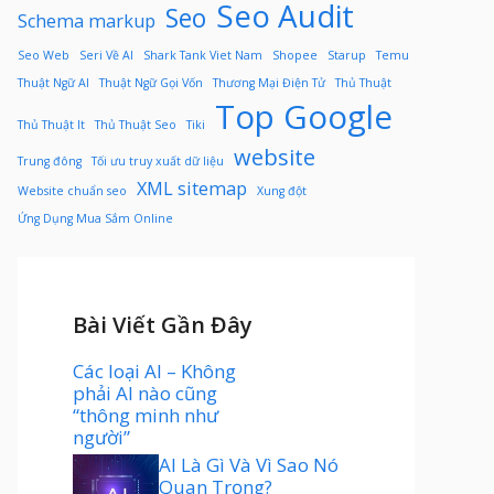
Seo Audit
Seo
Schema markup
Seo Web
Seri Về AI
Shark Tank Viet Nam
Shopee
Starup
Temu
Thuật Ngữ AI
Thuật Ngữ Gọi Vốn
Thương Mại Điện Tử
Thủ Thuật
Top Google
Thủ Thuật It
Thủ Thuật Seo
Tiki
website
Trung đông
Tối ưu truy xuất dữ liệu
XML sitemap
Website chuẩn seo
Xung đột
Ứng Dụng Mua Sắm Online
Bài Viết Gần Đây
Các loại AI – Không
phải AI nào cũng
“thông minh như
người”
AI Là Gì Và Vì Sao Nó
Quan Trọng?