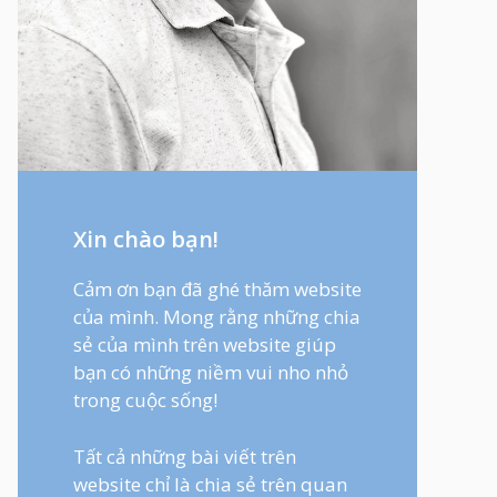
Xin chào bạn!
Cảm ơn bạn đã ghé thăm website
của mình. Mong rằng những chia
sẻ của mình trên website giúp
bạn có những niềm vui nho nhỏ
trong cuộc sống!
Tất cả những bài viết trên
website chỉ là chia sẻ trên quan