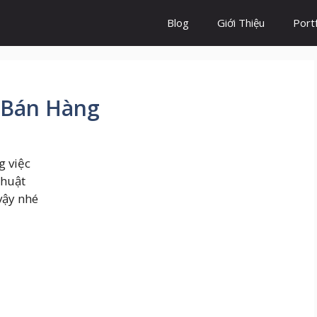
Blog
Giới Thiệu
Portf
 Bán Hàng
g việc
thuật
vậy nhé