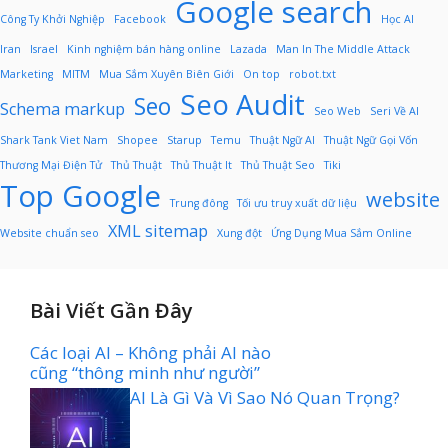
Google search
Công Ty Khởi Nghiệp
Facebook
Học AI
Iran
Israel
Kinh nghiệm bán hàng online
Lazada
Man In The Middle Attack
Marketing
MITM
Mua Sắm Xuyên Biên Giới
On top
robot.txt
Seo Audit
Seo
Schema markup
Seo Web
Seri Về AI
Shark Tank Viet Nam
Shopee
Starup
Temu
Thuật Ngữ AI
Thuật Ngữ Gọi Vốn
Thương Mại Điện Tử
Thủ Thuật
Thủ Thuật It
Thủ Thuật Seo
Tiki
Top Google
website
Trung đông
Tối ưu truy xuất dữ liệu
XML sitemap
Website chuẩn seo
Xung đột
Ứng Dụng Mua Sắm Online
Bài Viết Gần Đây
Các loại AI – Không phải AI nào
cũng “thông minh như người”
AI Là Gì Và Vì Sao Nó Quan Trọng?