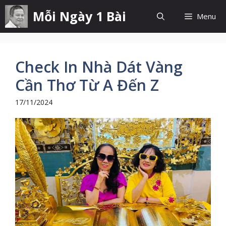
Chuyển
Mỗi Ngày 1 Bài
Menu
đến
nội
dung
Check In Nhà Dát Vàng
Cần Thơ Từ A Đến Z
17/11/2024