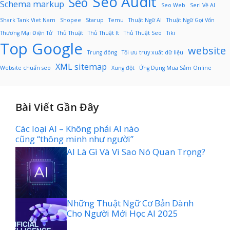
Seo Audit
Seo
Schema markup
Seo Web
Seri Về AI
Shark Tank Viet Nam
Shopee
Starup
Temu
Thuật Ngữ AI
Thuật Ngữ Gọi Vốn
Thương Mại Điện Tử
Thủ Thuật
Thủ Thuật It
Thủ Thuật Seo
Tiki
Top Google
website
Trung đông
Tối ưu truy xuất dữ liệu
XML sitemap
Website chuẩn seo
Xung đột
Ứng Dụng Mua Sắm Online
Bài Viết Gần Đây
Các loại AI – Không phải AI nào
cũng “thông minh như người”
AI Là Gì Và Vì Sao Nó Quan Trọng?
Những Thuật Ngữ Cơ Bản Dành
Cho Người Mới Học AI 2025