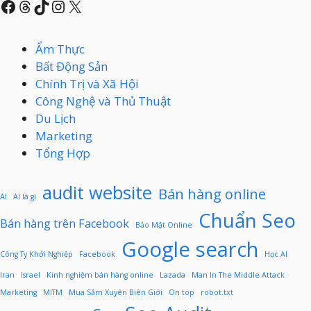
Facebook
Threads
TikTok
Instagram
X
Ẩm Thực
Bất Động Sản
Chính Trị và Xã Hội
Công Nghệ và Thủ Thuật
Du Lịch
Marketing
Tổng Hợp
audit website
Bán hàng online
AI
AI là gì
Chuẩn Seo
Bán hàng trên Facebook
Bảo Mật Online
Google search
Công Ty Khởi Nghiệp
Facebook
Học AI
Iran
Israel
Kinh nghiệm bán hàng online
Lazada
Man In The Middle Attack
Marketing
MITM
Mua Sắm Xuyên Biên Giới
On top
robot.txt