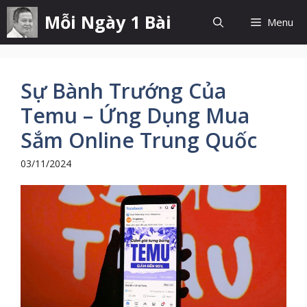
Chuyển
Mỗi Ngày 1 Bài
Menu
đến
nội
dung
Sự Bành Trướng Của
Temu – Ứng Dụng Mua
Sắm Online Trung Quốc
03/11/2024