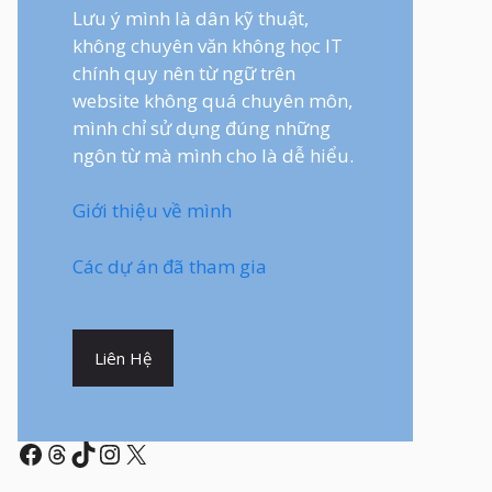
Lưu ý mình là dân kỹ thuật,
không chuyên văn không học IT
chính quy nên từ ngữ trên
website không quá chuyên môn,
mình chỉ sử dụng đúng những
ngôn từ mà mình cho là dễ hiểu.
Giới thiệu về mình
Các dự án đã tham gia
Liên Hệ
Facebook
Threads
TikTok
Instagram
X