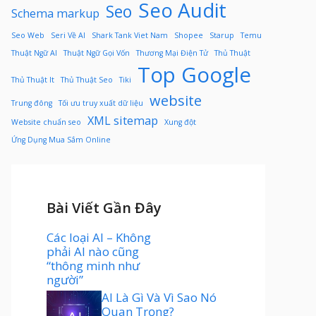
Seo Audit
Seo
Schema markup
Seo Web
Seri Về AI
Shark Tank Viet Nam
Shopee
Starup
Temu
Thuật Ngữ AI
Thuật Ngữ Gọi Vốn
Thương Mại Điện Tử
Thủ Thuật
Top Google
Thủ Thuật It
Thủ Thuật Seo
Tiki
website
Trung đông
Tối ưu truy xuất dữ liệu
XML sitemap
Website chuẩn seo
Xung đột
Ứng Dụng Mua Sắm Online
Bài Viết Gần Đây
Các loại AI – Không
phải AI nào cũng
“thông minh như
người”
AI Là Gì Và Vì Sao Nó
Quan Trọng?