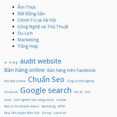
Ẩm Thực
Bất Động Sản
Chính Trị và Xã Hội
Công Nghệ và Thủ Thuật
Du Lịch
Marketing
Tổng Hợp
audit website
AI
AI là gì
Bán hàng online
Bán hàng trên Facebook
Chuẩn Seo
Bảo Mật Online
Công Ty Khởi Nghiệp
Google search
Facebook
Học AI
Iran
Israel
Kinh nghiệm bán hàng online
Lazada
Man In The Middle Attack
Marketing
MITM
Mua Sắm Xuyên Biên Giới
On top
robot.txt