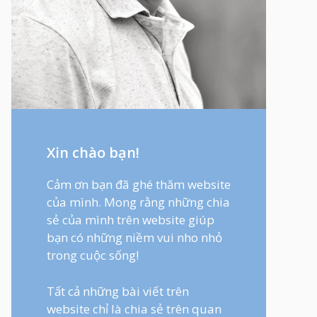
Xin chào bạn!
Cảm ơn bạn đã ghé thăm website
của mình. Mong rằng những chia
sẻ của mình trên website giúp
bạn có những niềm vui nho nhỏ
trong cuộc sống!
Tất cả những bài viết trên
website chỉ là chia sẻ trên quan