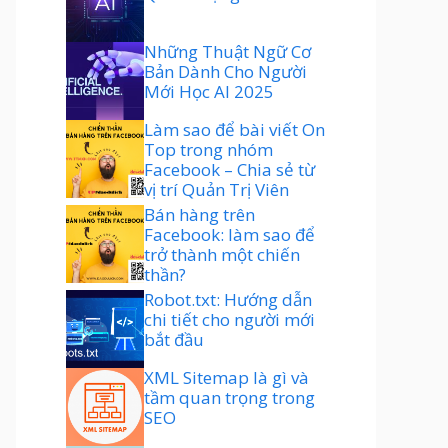
Những Thuật Ngữ Cơ
Bản Dành Cho Người
Mới Học AI 2025
Làm sao để bài viết On
Top trong nhóm
Facebook – Chia sẻ từ
vị trí Quản Trị Viên
Bán hàng trên
Facebook: làm sao để
trở thành một chiến
thần?
Robot.txt: Hướng dẫn
chi tiết cho người mới
bắt đầu
XML Sitemap là gì và
tầm quan trọng trong
SEO