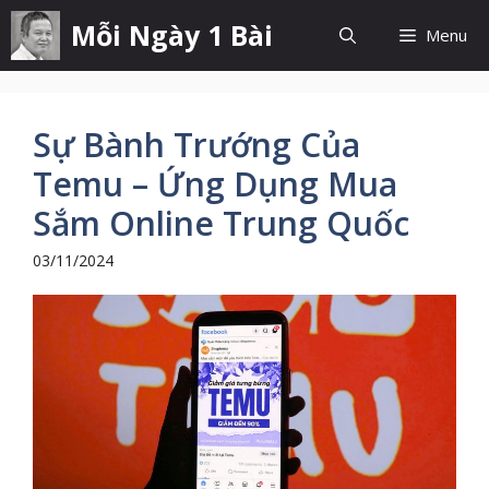
Chuyển
Mỗi Ngày 1 Bài
Menu
đến
nội
dung
Sự Bành Trướng Của
Temu – Ứng Dụng Mua
Sắm Online Trung Quốc
03/11/2024