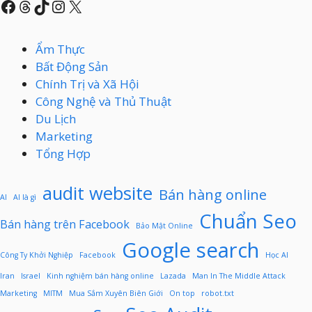
Facebook
Threads
TikTok
Instagram
X
Ẩm Thực
Bất Động Sản
Chính Trị và Xã Hội
Công Nghệ và Thủ Thuật
Du Lịch
Marketing
Tổng Hợp
audit website
Bán hàng online
AI
AI là gì
Chuẩn Seo
Bán hàng trên Facebook
Bảo Mật Online
Google search
Công Ty Khởi Nghiệp
Facebook
Học AI
Iran
Israel
Kinh nghiệm bán hàng online
Lazada
Man In The Middle Attack
Marketing
MITM
Mua Sắm Xuyên Biên Giới
On top
robot.txt