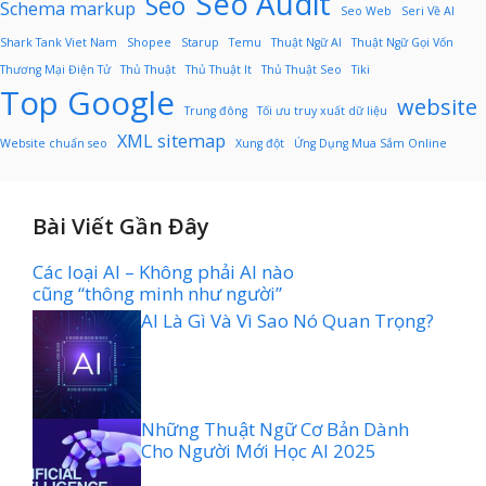
Seo Audit
Seo
Schema markup
Seo Web
Seri Về AI
Shark Tank Viet Nam
Shopee
Starup
Temu
Thuật Ngữ AI
Thuật Ngữ Gọi Vốn
Thương Mại Điện Tử
Thủ Thuật
Thủ Thuật It
Thủ Thuật Seo
Tiki
Top Google
website
Trung đông
Tối ưu truy xuất dữ liệu
XML sitemap
Website chuẩn seo
Xung đột
Ứng Dụng Mua Sắm Online
Bài Viết Gần Đây
Các loại AI – Không phải AI nào
cũng “thông minh như người”
AI Là Gì Và Vì Sao Nó Quan Trọng?
Những Thuật Ngữ Cơ Bản Dành
Cho Người Mới Học AI 2025