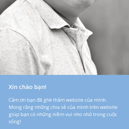
Xin chào bạn!
Cảm ơn bạn đã ghé thăm website của mình.
Mong rằng những chia sẻ của mình trên website
giúp bạn có những niềm vui nho nhỏ trong cuộc
sống!