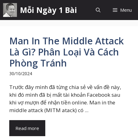
Chuyển
Mỗi Ngày 1 Bài
Menu
đến
nội
dung
Man In The Middle Attack
Là Gì? Phân Loại Và Cách
Phòng Tránh
30/10/2024
Trước đây mình đã từng chia sẻ về vấn đề này,
khi đó mình đã bị mất tài khoản Facebook sau
khi vợ mượn để nhận tiền online. Man in the
middle attack (MITM atack) có ...
Read more