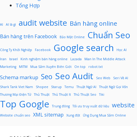
Tổng Hợp
audit website
Bán hàng online
AI
AI là gì
Chuẩn Seo
Bán hàng trên Facebook
Bảo Mật Online
Google search
Công Ty Khởi Nghiệp
Facebook
Học AI
Iran
Israel
Kinh nghiệm bán hàng online
Lazada
Man In The Middle Attack
Marketing
MITM
Mua Sắm Xuyên Biên Giới
On top
robot.txt
Seo Audit
Seo
Schema markup
Seo Web
Seri Về AI
Shark Tank Viet Nam
Shopee
Starup
Temu
Thuật Ngữ AI
Thuật Ngữ Gọi Vốn
Thương Mại Điện Tử
Thủ Thuật
Thủ Thuật It
Thủ Thuật Seo
Tiki
Top Google
website
Trung đông
Tối ưu truy xuất dữ liệu
XML sitemap
Website chuẩn seo
Xung đột
Ứng Dụng Mua Sắm Online