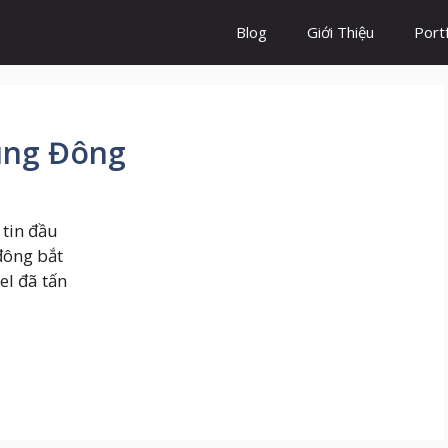
Blog
Giới Thiệu
Portf
ung Đông
 tin đầu
đông bắt
el đã tấn