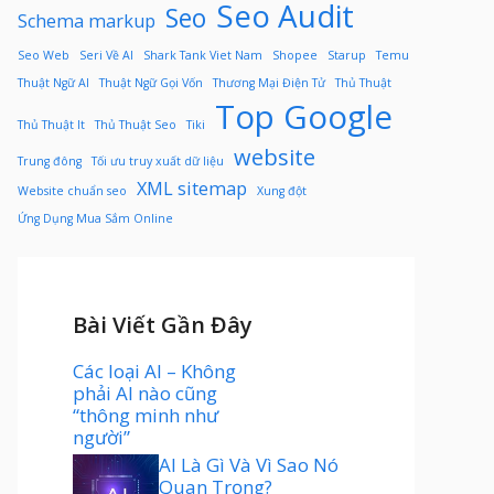
Seo Audit
Seo
Schema markup
Seo Web
Seri Về AI
Shark Tank Viet Nam
Shopee
Starup
Temu
Thuật Ngữ AI
Thuật Ngữ Gọi Vốn
Thương Mại Điện Tử
Thủ Thuật
Top Google
Thủ Thuật It
Thủ Thuật Seo
Tiki
website
Trung đông
Tối ưu truy xuất dữ liệu
XML sitemap
Website chuẩn seo
Xung đột
Ứng Dụng Mua Sắm Online
Bài Viết Gần Đây
Các loại AI – Không
phải AI nào cũng
“thông minh như
người”
AI Là Gì Và Vì Sao Nó
Quan Trọng?