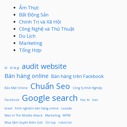
Ẩm Thực
Bất Động Sản
Chính Trị và Xã Hội
Công Nghệ và Thủ Thuật
Du Lịch
Marketing
Tổng Hợp
audit website
AI
AI là gì
Bán hàng online
Bán hàng trên Facebook
Chuẩn Seo
Bảo Mật Online
Công Ty Khởi Nghiệp
Google search
Facebook
Học AI
Iran
Israel
Kinh nghiệm bán hàng online
Lazada
Man In The Middle Attack
Marketing
MITM
Mua Sắm Xuyên Biên Giới
On top
robot.txt