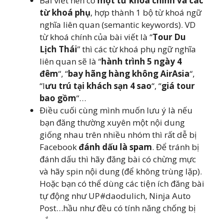
Bài viết nên có
một từ khoá chính và các
từ khoá phụ
, hợp thành 1 bộ từ khoá ngữ
nghĩa liên quan (semantic keywords). VD
từ khoá chính của bài viết là “
Tour Du
Lịch Thái
” thì các từ khoá phụ ngữ nghĩa
liên quan sẽ là “
hành trình 5 ngày 4
đêm
“, “
bay hãng hàng không AirAsia
“,
“l
ưu trú tại khách sạn 4 sao
“, “
giá tour
bao gồm
“…
Điều cuối cùng mình muốn lưu ý là nếu
bạn đăng thường xuyên một nội dung
giống nhau trên nhiều nhóm thì rất dễ bị
Facebook
đánh dấu là spam
. Để tránh bị
đánh dấu thì hãy đăng bài có chừng mực
và hãy spin nội dung (để không trùng lặp).
Hoặc bạn có thể dùng các tiện ích đăng bài
tự động như UP#daodulich, Ninja Auto
Post…hầu như đều có tính năng chống bị