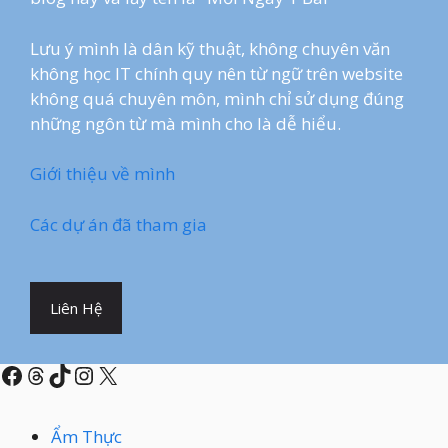
Lưu ý mình là dân kỹ thuật, không chuyên văn
không học IT chính quy nên từ ngữ trên website
không quá chuyên môn, mình chỉ sử dụng đúng
những ngôn từ mà mình cho là dễ hiểu.
Giới thiệu về mình
Các dự án đã tham gia
Liên Hệ
Facebook
Threads
TikTok
Instagram
X
Ẩm Thực