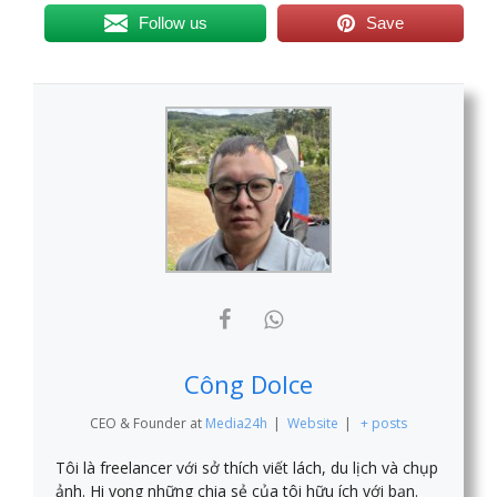
Follow us
Save
Công Dolce
CEO & Founder
at
Media24h
|
Website
|
+ posts
Tôi là freelancer với sở thích viết lách, du lịch và chụp
ảnh. Hi vọng những chia sẻ của tôi hữu ích với bạn.