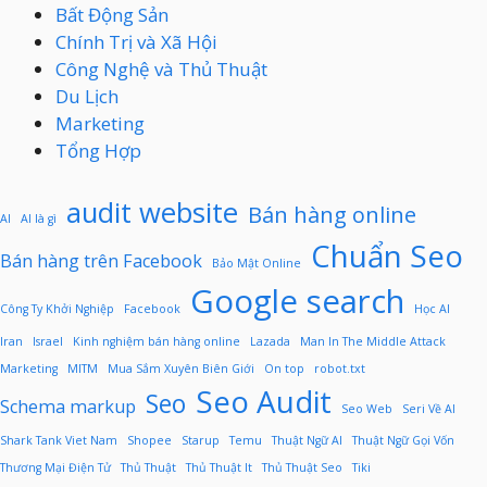
Bất Động Sản
Chính Trị và Xã Hội
Công Nghệ và Thủ Thuật
Du Lịch
Marketing
Tổng Hợp
audit website
Bán hàng online
AI
AI là gì
Chuẩn Seo
Bán hàng trên Facebook
Bảo Mật Online
Google search
Công Ty Khởi Nghiệp
Facebook
Học AI
Iran
Israel
Kinh nghiệm bán hàng online
Lazada
Man In The Middle Attack
Marketing
MITM
Mua Sắm Xuyên Biên Giới
On top
robot.txt
Seo Audit
Seo
Schema markup
Seo Web
Seri Về AI
Shark Tank Viet Nam
Shopee
Starup
Temu
Thuật Ngữ AI
Thuật Ngữ Gọi Vốn
Thương Mại Điện Tử
Thủ Thuật
Thủ Thuật It
Thủ Thuật Seo
Tiki