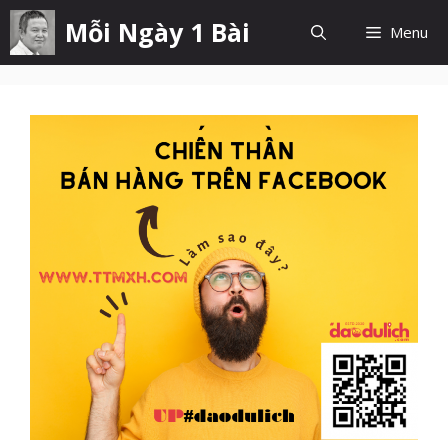
Chuyển
Mỗi Ngày 1 Bài
Menu
đến
nội
dung