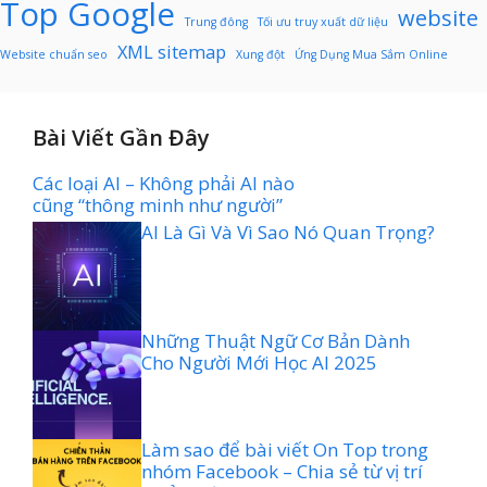
Top Google
website
Trung đông
Tối ưu truy xuất dữ liệu
XML sitemap
Website chuẩn seo
Xung đột
Ứng Dụng Mua Sắm Online
Bài Viết Gần Đây
Các loại AI – Không phải AI nào
cũng “thông minh như người”
AI Là Gì Và Vì Sao Nó Quan Trọng?
Những Thuật Ngữ Cơ Bản Dành
Cho Người Mới Học AI 2025
Làm sao để bài viết On Top trong
nhóm Facebook – Chia sẻ từ vị trí