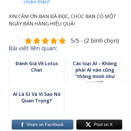
chiến thần?
XIN CẢM ƠN BẠN ĐÃ ĐỌC, CHÚC BẠN CÓ MỘT
NGÀY BÁN HÀNG HIỆU QUẢ!
5/5 - (2 bình chọn)
Bài viết liên quan:
Đánh Giá Về Lotus
Các loại AI – Không
Chat
phải AI nào cũng
“thông minh như
người”
AI Là Gì Và Vì Sao Nó
Quan Trọng?
Share on Facebook
Post on X