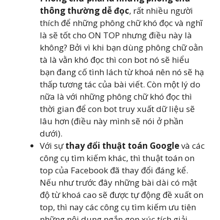
thông thường dễ đọc
, rất nhiều người
thích để những phông chữ khó đọc và nghĩ
là sẽ tốt cho ON TOP nhưng điều này là
không? Bởi vì khi bạn dùng phông chữ oằn
tà là vằn khó đọc thì con bot nó sẽ hiểu
bạn đang cố tình lách từ khoá nên nó sẽ hạ
thấp tương tác của bài viết. Còn một lý do
nữa là với những phông chữ khó đọc thì
thời gian để con bot truy xuất dữ liệu sẽ
lâu hơn (điều này mình sẽ nói ở phần
dưới).
Với sự
thay đổi thuật toán Google
và các
công cụ tìm kiếm khác, thì thuật toán on
top của Facebook đã thay đổi đáng kể.
Nếu như trước đây những bài dài có mật
độ từ khoá cao sẽ được tự động đề xuất on
top, thì nay các công cụ tìm kiếm ưu tiên
những nội dung ngắn gọn xúc tích giải