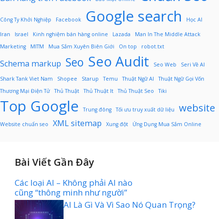
Google search
Công Ty Khởi Nghiệp
Facebook
Học AI
Iran
Israel
Kinh nghiệm bán hàng online
Lazada
Man In The Middle Attack
Marketing
MITM
Mua Sắm Xuyên Biên Giới
On top
robot.txt
Seo Audit
Seo
Schema markup
Seo Web
Seri Về AI
Shark Tank Viet Nam
Shopee
Starup
Temu
Thuật Ngữ AI
Thuật Ngữ Gọi Vốn
Thương Mại Điện Tử
Thủ Thuật
Thủ Thuật It
Thủ Thuật Seo
Tiki
Top Google
website
Trung đông
Tối ưu truy xuất dữ liệu
XML sitemap
Website chuẩn seo
Xung đột
Ứng Dụng Mua Sắm Online
Bài Viết Gần Đây
Các loại AI – Không phải AI nào
cũng “thông minh như người”
AI Là Gì Và Vì Sao Nó Quan Trọng?