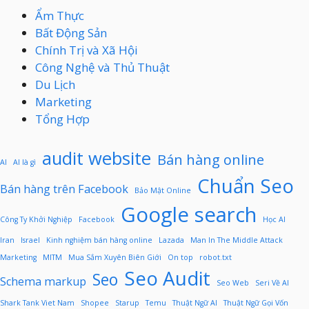
Ẩm Thực
Bất Động Sản
Chính Trị và Xã Hội
Công Nghệ và Thủ Thuật
Du Lịch
Marketing
Tổng Hợp
audit website
Bán hàng online
AI
AI là gì
Chuẩn Seo
Bán hàng trên Facebook
Bảo Mật Online
Google search
Công Ty Khởi Nghiệp
Facebook
Học AI
Iran
Israel
Kinh nghiệm bán hàng online
Lazada
Man In The Middle Attack
Marketing
MITM
Mua Sắm Xuyên Biên Giới
On top
robot.txt
Seo Audit
Seo
Schema markup
Seo Web
Seri Về AI
Shark Tank Viet Nam
Shopee
Starup
Temu
Thuật Ngữ AI
Thuật Ngữ Gọi Vốn