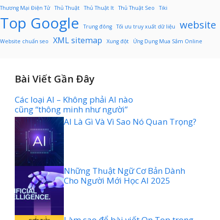
Thương Mại Điện Tử
Thủ Thuật
Thủ Thuật It
Thủ Thuật Seo
Tiki
Top Google
website
Trung đông
Tối ưu truy xuất dữ liệu
XML sitemap
Website chuẩn seo
Xung đột
Ứng Dụng Mua Sắm Online
Bài Viết Gần Đây
Các loại AI – Không phải AI nào
cũng “thông minh như người”
AI Là Gì Và Vì Sao Nó Quan Trọng?
Những Thuật Ngữ Cơ Bản Dành
Cho Người Mới Học AI 2025
Làm sao để bài viết On Top trong