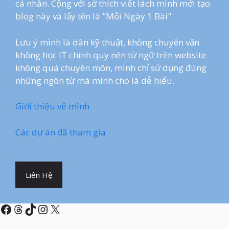
cá nhân. Cộng với sở thích viết lách mình mới tạo
blog này và lấy tên là "Mỗi Ngày 1 Bài"
Lưu ý mình là dân kỹ thuật, không chuyên văn
không học IT chính quy nên từ ngữ trên website
không quá chuyên môn, mình chỉ sử dụng đúng
những ngôn từ mà mình cho là dễ hiểu.
Giới thiệu về mình
Các dự án đã tham gia
Liên Hệ
Facebook
Threads
TikTok
Instagram
X