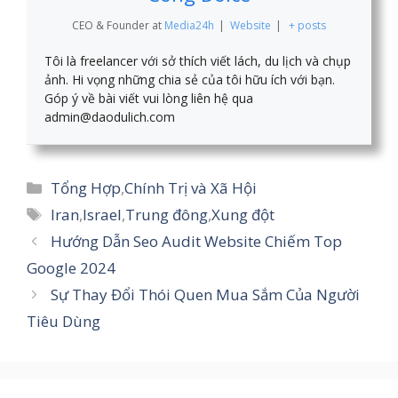
CEO & Founder
at
Media24h
|
Website
|
+ posts
Tôi là freelancer với sở thích viết lách, du lịch và chụp
ảnh. Hi vọng những chia sẻ của tôi hữu ích với bạn.
Góp ý về bài viết vui lòng liên hệ qua
admin@daodulich.com
Danh
Tổng Hợp
,
Chính Trị và Xã Hội
mục
Thẻ
Iran
,
Israel
,
Trung đông
,
Xung đột
Hướng Dẫn Seo Audit Website Chiếm Top
Google 2024
Sự Thay Đổi Thói Quen Mua Sắm Của Người
Tiêu Dùng