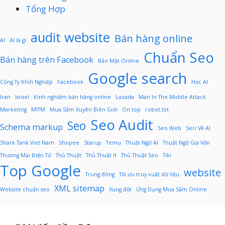
Tổng Hợp
audit website
Bán hàng online
AI
AI là gì
Chuẩn Seo
Bán hàng trên Facebook
Bảo Mật Online
Google search
Công Ty Khởi Nghiệp
Facebook
Học AI
Iran
Israel
Kinh nghiệm bán hàng online
Lazada
Man In The Middle Attack
Marketing
MITM
Mua Sắm Xuyên Biên Giới
On top
robot.txt
Seo Audit
Seo
Schema markup
Seo Web
Seri Về AI
Shark Tank Viet Nam
Shopee
Starup
Temu
Thuật Ngữ AI
Thuật Ngữ Gọi Vốn
Thương Mại Điện Tử
Thủ Thuật
Thủ Thuật It
Thủ Thuật Seo
Tiki
Top Google
website
Trung đông
Tối ưu truy xuất dữ liệu
XML sitemap
Website chuẩn seo
Xung đột
Ứng Dụng Mua Sắm Online