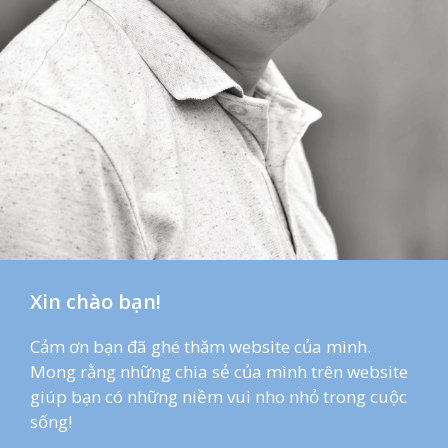
Xin chào bạn!
Cảm ơn bạn đã ghé thăm website của mình.
Mong rằng những chia sẻ của mình trên website
giúp bạn có những niềm vui nho nhỏ trong cuộc
sống!